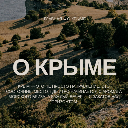
О КРЫМЕ
КРЫМ — ЭТО НЕ ПРОСТО НАПРАВЛЕНИЕ. ЭТО
СОСТОЯНИЕ. МЕСТО, ГДЕ УТРО НАЧИНАЕТСЯ С АРОМАТА
МОРСКОГО БРИЗА, А КАЖДЫЙ ВЕЧЕР — С ЗАКАТОВ НАД
ГОРИЗОНТОМ.
КРЫМ
—
УНИКАЛЬНЫЙ
ПОЛУОСТРОВ
С
РАЗНООБРАЗНЫМ
ЛАНДШАФТОМ:
ОТ
СКАЛИСТЫХ
БЕРЕГОВ
И
ПЕСЧАНЫХ
ПЛЯЖЕЙ
ДО
ГОРНЫХ
ВЕРШИН
И