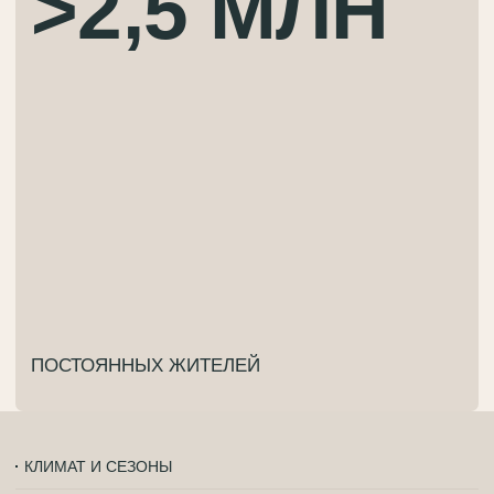
КРЫМ ОТЛИЧАЕТСЯ МЯГКИМ СУБТРОПИЧЕСКИМ
КЛИМАТОМ, ОСОБЕННО В ЮЖНОЙ ПРИБРЕЖНОЙ
ЗОНЕ. ЗИМА КОРОТКАЯ И ТЁПЛАЯ, ЛЕТО —
СОЛНЕЧНОЕ, НО НЕ ИЗНУРЯЮЩЕЕ. КУРОРТНЫЙ
СЕЗОН ДЛИТСЯ С МАЯ ПО ОКТЯБРЬ,
НО КОМФОРТНО ЖИТЬ ЗДЕСЬ КРУГЛЫЙ ГОД —
БЛАГОДАРЯ ЧИСТОМУ ВОЗДУХУ, МОРСКОМУ БРИЗУ
И СТАБИЛЬНОЙ ПОГОДЕ.