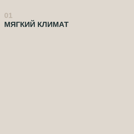
СУБТРОПИЧЕСКИЙ КЛИМАТ С ТЁПЛОЙ ЗИМОЙ
И НЕЖАРКИМ ЛЕТОМ — ИДЕАЛЬНО ДЛЯ
КРУГЛОГОДИЧНОГО ПРОЖИВАНИЯ.