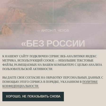
РАЗНООБРАЗИЕ КУРОРТОВ —
АКТИВНЫЙ ОТДЫХ К
ОТ УЕДИНЁННЫХ ПЛЯЖЕЙ ДО ЯРКИХ
ТРЕККИНГ, ЯХТИНГ,
НАБЕРЕЖНЫХ С КАФЕ, ФЕСТИВАЛЯМИ
ДАЙВИНГ, КАЙТСЕР
И КОНЦЕРТАМИ
КРЫМ — ЭТО
К НАШЕМУ САЙТУ ПОДКЛЮЧЕН СЕРВИС ВЕБ‑АНАЛИТИКИ ЯНДЕКС
РЕГИОН
МЕТРИКА, ИСПОЛЬЗУЮЩИЙ COOKIE — НЕБОЛЬШИЕ ТЕКСТОВЫЕ
ФАЙЛЫ, РАЗМЕЩАЕМЫХ НА ВАШЕМ КОМПЬЮТЕРЕ С ЦЕЛЬЮ АНАЛИЗА
С МНОЖЕСТВОМ
ПОЛЬЗОВАТЕЛЬСКОЙ АКТИВНОСТИ.
ЯРКИХ ЛОКАЦИЙ,
ВЫ ДАЕТЕ СВОЕ СОГЛАСИЕ НА ОБРАБОТКУ ПЕРСОНАЛЬНЫХ ДАННЫХ С
КАЖДАЯ
ПОМОЩЬЮ ЭТОГО СЕРВИСА В ПОРЯДКЕ, УКАЗАННОМ В
П
ОЛИТИКЕ
КОНФИДЕНЦИАЛЬНОСТИ.
ИЗ КОТОРЫХ
УНИКАЛЬНА.
ХОРОШО, НЕ ПОКАЗЫВАТЬ СНОВА
ЗДЕСЬ КАЖДЫЙ