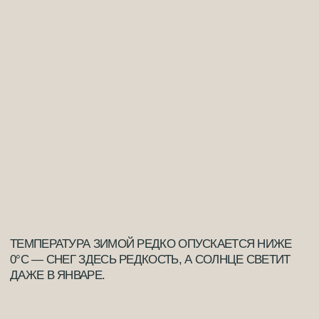
АВТОДОРОГ (ТАВРИДА, ФЕОДОСИЙСКОЕ
И ЯЛТИНСКОЕ ШОССЕ) И ЖЕЛЕЗНОДОРОЖНАЯ
ЛИНИЯ ЧЕРЕЗ КРЫМСКИЙ МОСТ. ТРИ АЭРОПОРТА
(СИМФЕРОПОЛЬ, СЕВАСТОПОЛЬ И КЕРЧЬ)
ПРИНИМАЮТ РЕГУЛЯРНЫЕ РЕЙСЫ ИЗ МОСКВЫ,
САНКТ-ПЕТЕРБУРГА И ДРУГИХ ГОРОДОВ.
МОРСКИЕ ПОРТЫ СЕВАСТОПОЛЯ И ЯЛТЫ
ОБЕСПЕЧИВАЮТ ПАРОМНОЕ И ЯХТЕННОЕ
СООБЩЕНИЕ, А В СЕВАСТОПОЛЕ ОТКРЫТА
СОВРЕМЕННАЯ ПАССАЖИРСКАЯ ПЕРЕПРАВА
НА РОССИЙСКИЕ И МЕЖДУНАРОДНЫЕ МАРШРУТЫ.
СОЦИАЛЬНАЯ ИНФРАСТРУКТУРА ОБЪЕДИНЕНА
В РАДИУСЕ 30−50 КМ: ВЕДУЩИЕ КЛИНИКИ,
УНИВЕРСИТЕТЫ, ТЕХНОПАРКИ И ЦЕНТРЫ
ИННОВАЦИЙ. В КАЖДОМ КРУПНОМ ГОРОДЕ ЕСТЬ
ШКОЛЫ И ДЕТСАДЫ, ОБЛАСТНАЯ БОЛЬНИЦА
И ТОРГОВО-ДЕЛОВЫЕ КОМПЛЕКСЫ.
ВЫСОКОСКОРОСТНОЙ ИНТЕРНЕТ И 4G-ПОКРЫТИЕ
ОХВАТЫВАЮТ 98% ТЕРРИТОРИИ ПОЛУОСТРОВА.
КРЫМ ОСТАЁТСЯ ОДНИМ ИЗ САМЫХ ДОСТУПНЫХ
И КОМФОРТНЫХ ДЛЯ ЖИЗНИ РЕГИОНОВ РОССИИ.