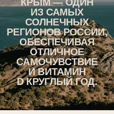
НЕБОЛЬШИЙ ЗАМОК-С
СИМВОЛ ЮЖНОГО БЕР
ФОТОЗОНА.
01
ГЕНУЭЗСКАЯ КРЕПОСТЬ
КРЕПОСТЬ В ГОРОДЕ СУДАК, ПОСТРОЕННАЯ
ГЕНУЭЗЦАМИ КАК ОПОРНЫЙ ПУНКТ ДЛЯ СВОЕЙ
КОЛОНИИ В СЕВЕРНОМ ПРИЧЕРНОМОРЬЕ
ЭКОНОМИКА И
ИНВЕСТИЦИОННЫЕ