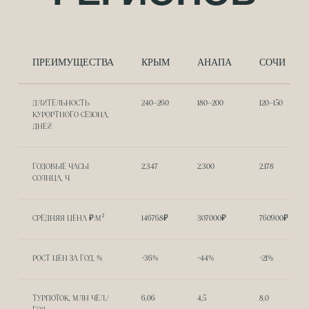
ПРЕИМУЩЕСТВА
КРЫМ
АНАПА
СОЧИ
ФЕСТИВАЛИ, МУЗЕИ, ТЕАТРЫ И ГАЛЕРЕИ КРУГЛЫЙ
ГОД — ОТ КЛАССИКИ ДО СОВРЕМЕННОГО
ДЛИТЕЛЬНОСТЬ
240–260
180–200
120–150
ИСКУССТВА.
КУРОРТНОГО СЕЗОНА,
ДНЕЙ
04
АРХИТЕКТУРНЫЕ ЖЕМЧУЖИНЫ
ГОДОВЫЕ ЧАСЫ
2.347
2.300
2.178
СОЛНЦА, Ч
СРЕДНЯЯ ЦЕНА ₽/М²
146768₽
307000₽
760900₽
РОСТ ЦЕН ЗА ГОД, %
+36%
+44%
+21%
ТУРПОТОК, МЛН ЧЕЛ./
6,06
4,5
8,0