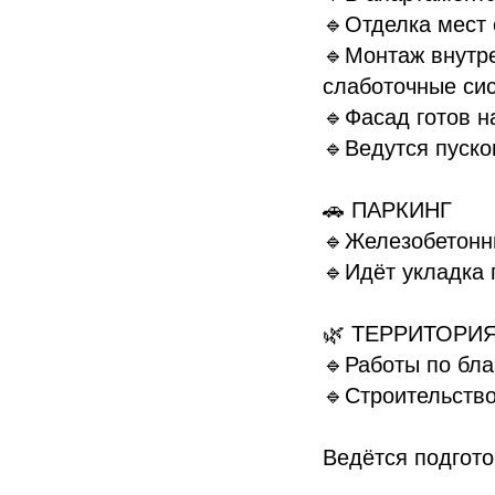
🔹Отделка мест
🔹Монтаж внутр
слаботочные си
🔹Фасад готов н
🔹Ведутся пуск
🚗 ПАРКИНГ
🔹Железобетонн
🔹Идёт укладка 
🌿 ТЕРРИТОРИ
🔹Работы по бл
🔹Строительств
Ведётся подгото