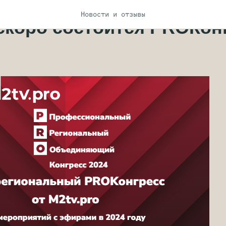
Новости и отзывы
скоро состоится PROКон