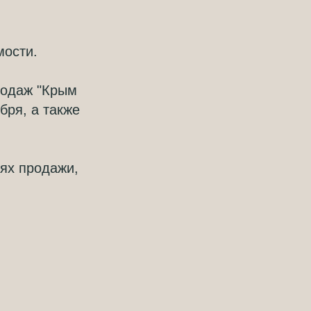
мости.
родаж "Крым
бря, а также
ях продажи,